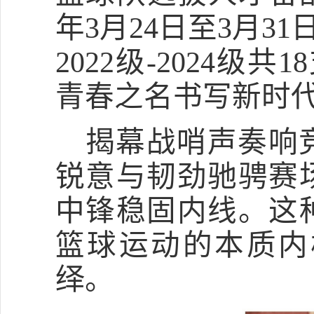
年
3
月
24
日至
3
月
31
2022
级
-2024
级共
18
青春之名书写新时
揭幕战哨声奏响
锐意与韧劲驰骋赛
中锋稳固内线。这
篮球运动的本质内
绎。